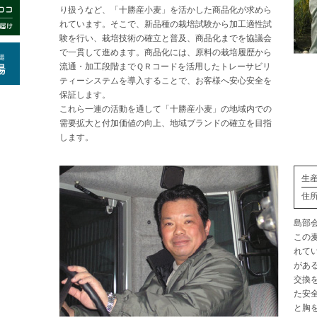
り扱うなど、「十勝産小麦」を活かした商品化が求めら
れています。そこで、新品種の栽培試験から加工適性試
験を行い、栽培技術の確立と普及、商品化までを協議会
で一貫して進めます。商品化には、原料の栽培履歴から
流通・加工段階までＱＲコードを活用したトレーサビリ
ティーシステムを導入することで、お客様へ安心安全を
保証します。
これら一連の活動を通して「十勝産小麦」の地域内での
需要拡大と付加価値の向上、地域ブランドの確立を目指
します。
生産
住
島部
この
れて
があ
交換
た安
と胸