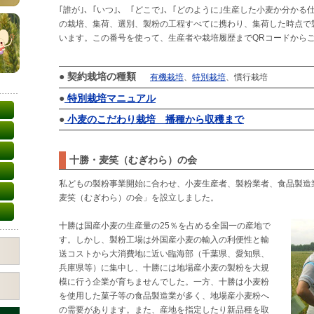
｢誰が｣、｢いつ｣、「どこで｣、｢どのように｣生産した小麦か分か
の栽培、集荷、選別、製粉の工程すべてに携わり、集荷した時点で
います。この番号を使って、生産者や栽培履歴までQRコードから
● 契約栽培の種類
有機栽培
、
特別栽培
、慣行栽培
●
特別栽培マニュアル
●
小麦のこだわり栽培 播種から収穫まで
十勝・麦笑（むぎわら）の会
私どもの製粉事業開始に合わせ、小麦生産者、製粉業者、食品製造
麦笑（むぎわら）の会」を設立しました。
十勝は国産小麦の生産量の25％を占める全国一の産地で
す。しかし、製粉工場は外国産小麦の輸入の利便性と輸
送コストから大消費地に近い臨海部（千葉県、愛知県、
兵庫県等）に集中し、十勝には地場産小麦の製粉を大規
模に行う企業が育ちませんでした。一方、十勝は小麦粉
を使用した菓子等の食品製造業が多く、地場産小麦粉へ
の需要があります。また、産地を指定したり新品種を取