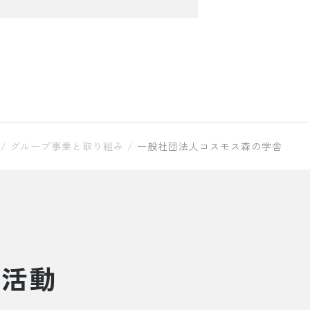
/
グループ事業と取り組み
/
一般社団法人コスモス森の学舎
と活動