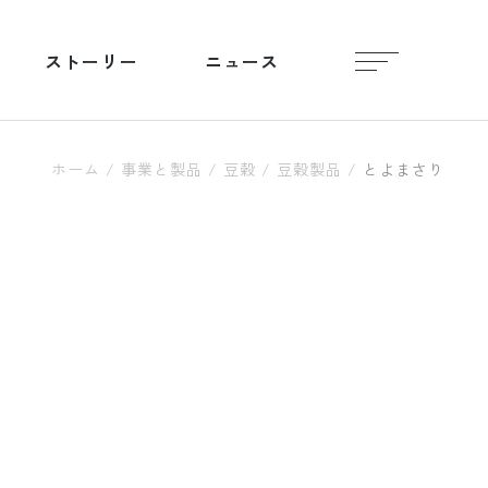
ストーリー
ニュース
ホーム
/
事業と製品
/
豆穀
/
豆穀製品
/
とよまさり