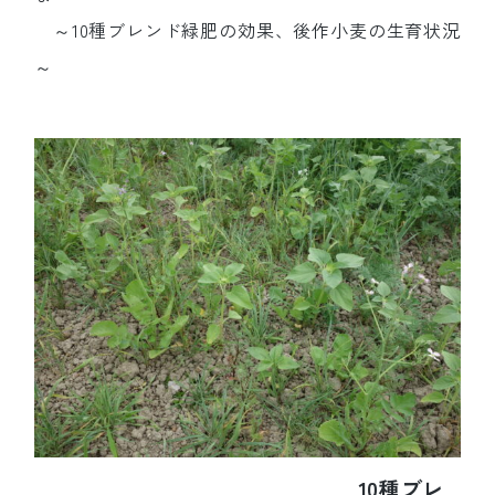
～10種ブレンド緑肥の効果、後作小麦の生育状況
～
10種ブレ