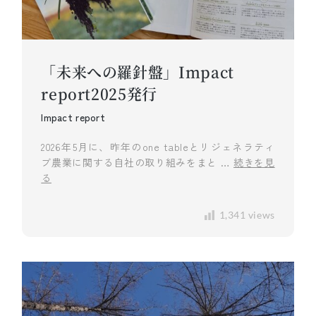
「未来への羅針盤」Impact
report2025発行
Impact report
2026年5月に、昨年のone tableとリジェネラティ
ブ農業に関する自社の取り組みをまと …
続きを見
る
1,341 views