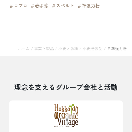
＃ロブロ
＃春よ恋
＃スペルト
＃準強力粉
ホーム
/
事業と製品
/
小麦と製粉
/
小麦粉製品
/
＃準強力粉
理念を支えるグループ会社と活動