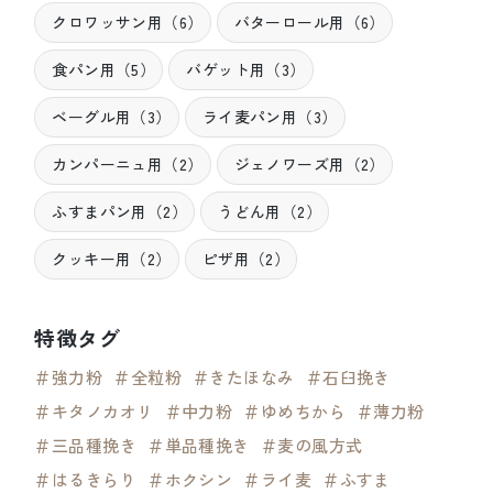
クロワッサン用（6）
バターロール用（6）
食パン用（5）
バゲット用（3）
ベーグル用（3）
ライ麦パン用（3）
カンパーニュ用（2）
ジェノワーズ用（2）
ふすまパン用（2）
うどん用（2）
クッキー用（2）
ピザ用（2）
特徴タグ
＃強力粉
＃全粒粉
＃きたほなみ
＃石臼挽き
＃キタノカオリ
＃中力粉
＃ゆめちから
＃薄力粉
＃三品種挽き
＃単品種挽き
＃麦の風方式
＃はるきらり
＃ホクシン
＃ライ麦
＃ふすま