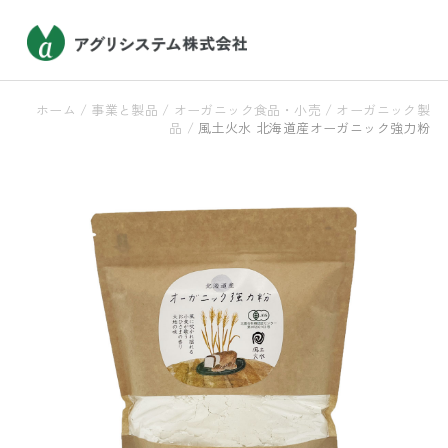
ホーム
/
事業と製品
/
オーガニック食品・小売
/
オーガニック製
品
/
風土火水 北海道産オーガニック強力粉