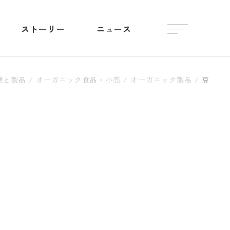
ストーリー
ニュース
業と製品
/
オーガニック食品・小売
/
オーガニック製品
/
豆