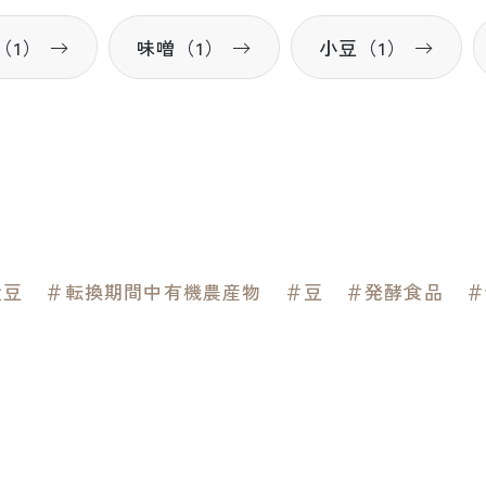
（1）
味噌（1）
小豆（1）
大豆
＃転換期間中有機農産物
＃豆
＃発酵食品
＃