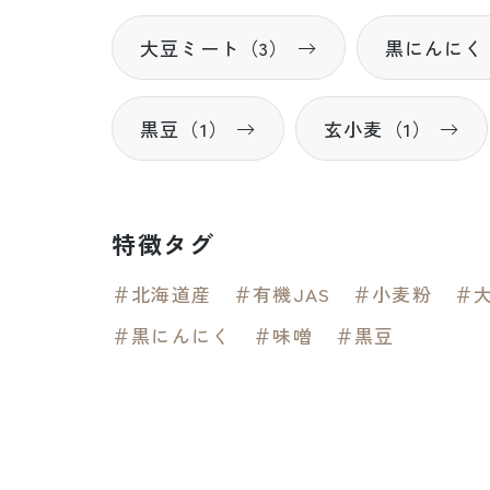
大豆ミート（3）
黒にんにく
黒豆（1）
玄小麦（1）
特徴タグ
＃北海道産
＃有機JAS
＃小麦粉
＃
＃黒にんにく
＃味噌
＃黒豆