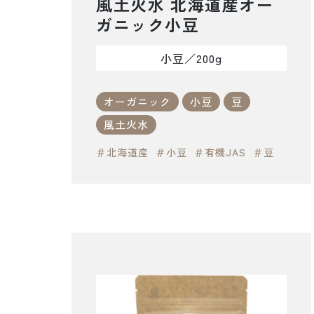
風土火水 北海道産オー
ガニック小豆
小豆／200g
オーガニック
小豆
豆
風土火水
＃北海道産
＃小豆
＃有機JAS
＃豆