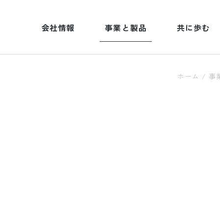
会社情報
事業と製品
共に歩む
ホーム
/
事
品