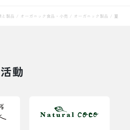
業と製品
/
オーガニック食品・小売
/
オーガニック製品
/
豆
と活動