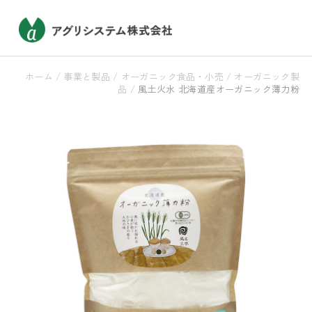
ホーム
/
事業と製品
/
オーガニック食品・小売
/
オーガニック製
品
/
風土火水 北海道産オーガニック薄力粉