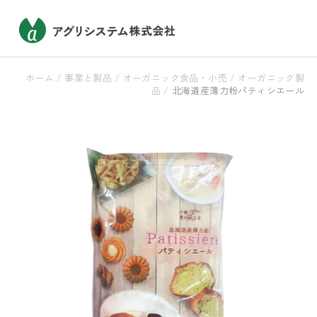
ホーム
/
事業と製品
/
オーガニック食品・小売
/
オーガニック製
品
/
北海道産薄力粉パティシエール