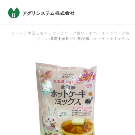
ホーム
/
事業と製品
/
オーガニック食品・小売
/
オーガニック製
品
/
北海道小麦100％ 全粒粉ホットケーキミックス