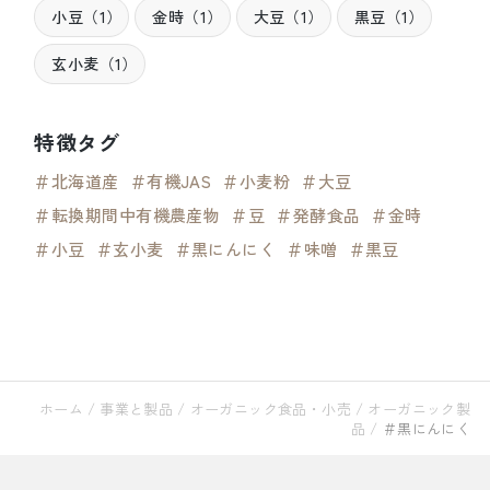
小豆（1）
金時（1）
大豆（1）
黒豆（1）
玄小麦（1）
特徴タグ
＃北海道産
＃有機JAS
＃小麦粉
＃大豆
＃転換期間中有機農産物
＃豆
＃発酵食品
＃金時
＃小豆
＃玄小麦
＃黒にんにく
＃味噌
＃黒豆
ホーム
/
事業と製品
/
オーガニック食品・小売
/
オーガニック製
品
/
＃黒にんにく