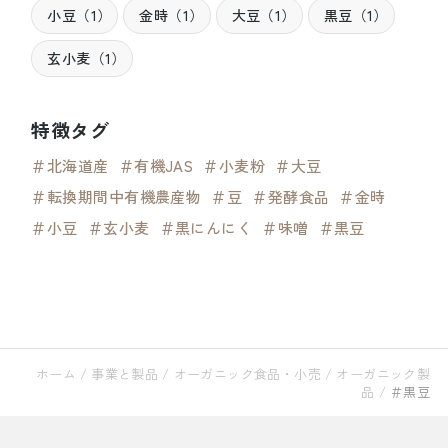
小豆（1）
金時（1）
大豆（1）
黒豆（1）
玄小麦（1）
特徴タグ
＃北海道産
＃有機JAS
＃小麦粉
＃大豆
＃転換期間中有機農産物
＃豆
＃発酵食品
＃金時
＃小豆
＃玄小麦
＃黒にんにく
＃味噌
＃黒豆
ホーム
/
事業と製品
/
オーガニック食品・小売
/
オーガニック製
品
/
＃黒豆